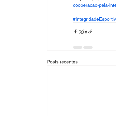
cooperacao-pela-int
#IntegridadeEsporti
Posts recentes