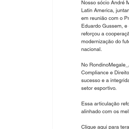
Nosso sócio André M
Latin America, junt
em reunião com o Pr
Eduardo Gussem, e d
reforçou a cooperaçã
modernização do fute
nacional.
No RondinoMegale_Ad
Compliance e Direito
sucesso e a integrid
setor esportivo.
Essa articulação ref
alinhado com os mel
Clique aqui para ter