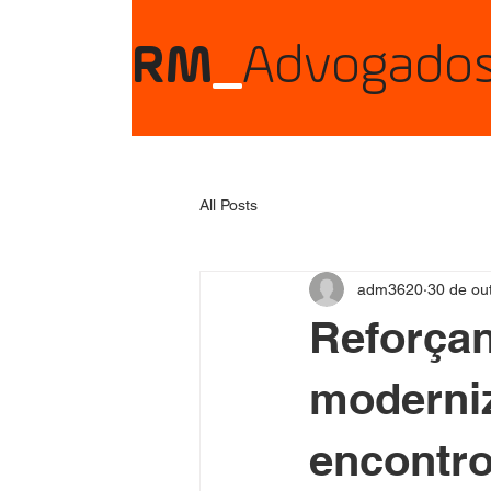
RM
_
Advogado
All Posts
adm3620
30 de ou
Reforçan
moderniz
encontro