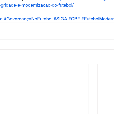
egridade-e-modernizacao-do-futebol/
va
#GovernançaNoFutebol
#SIGA
#CBF
#FutebolModer