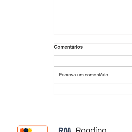
Comentários
Escreva um comentário
Vaga para Advogado(a)
Júnior
RM
_
Rondino