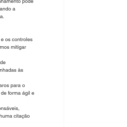
anhamento pode 
çando a 
a.
e os controles 
mos mitigar 
 de 
inhadas às 
aros para o 
de forma ágil e 
onsáveis, 
nhuma citação 