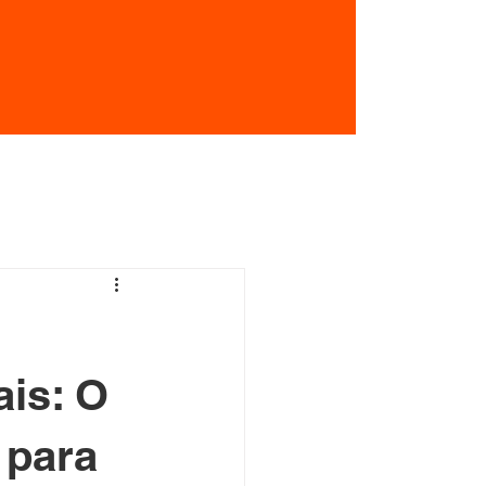
ais: O
 para