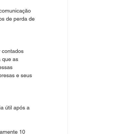
 comunicação 
cos de perda de 
r contados 
 que as 
essas 
presas e seus 
a útil após a 
camente 10 