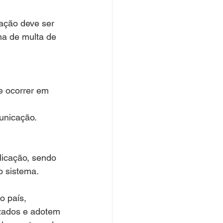
tação deve ser 
na de multa de 
se ocorrer em 
unicação.
licação, sendo 
o sistema.
 país, 
zados e adotem 