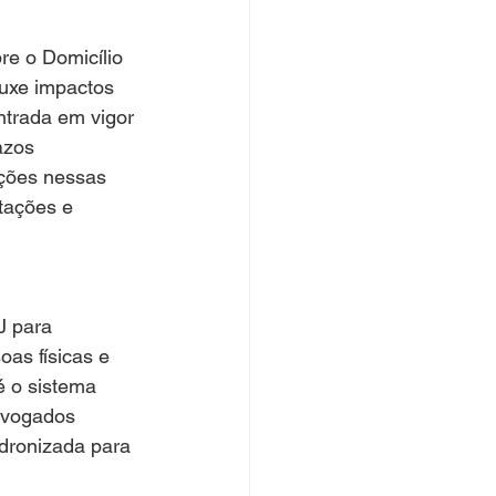
re o Domicílio 
ouxe impactos 
ntrada em vigor 
azos 
ções nessas 
tações e 
J para 
as físicas e 
é o sistema 
advogados 
dronizada para 