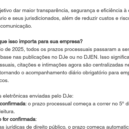
tivo dar maior transparência, segurança e eficiência à
rio e seus jurisdicionados, além de reduzir custos e ris
e comunicação.
ue isso importa para sua empresa?
aio de 2025, todos os prazos processuais passaram a se
base nas publicações no DJe ou no DJEN. Isso significa
suais, citações e intimações agora são centralizadas n
, tornando o acompanhamento diário obrigatório para em
cos.
 eletrônicas enviadas pelo DJe:
 confirmada
: o prazo processual começa a correr no 5º di
eitura.
o for confirmada
:
s jurídicas de direito público, o prazo começa automati