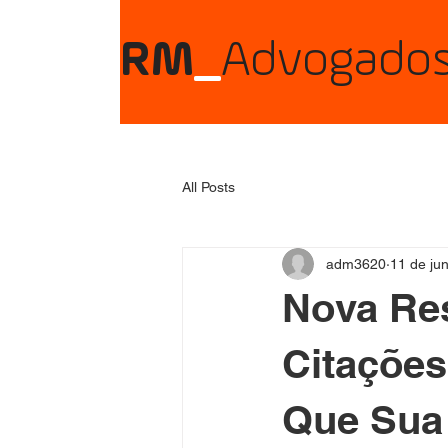
RM
_
Advogado
All Posts
adm3620
11 de ju
Nova Re
Citações
Que Sua 