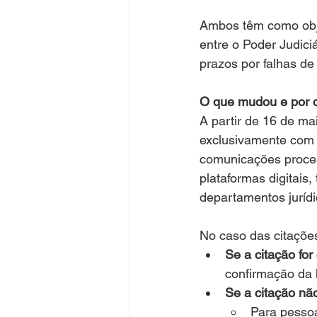
Ambos têm como obje
entre o Poder Judiciá
prazos por falhas d
O que mudou e por q
A partir de 16 de m
exclusivamente com 
comunicações proces
plataformas digitais
departamentos jurídi
No caso das citações
Se a citação for
confirmação da l
Se a citação nã
Para pessoa