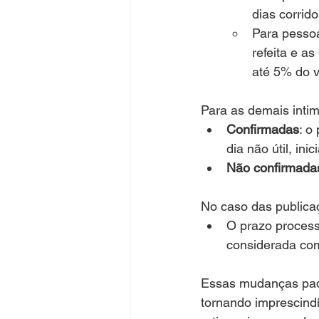
dias corrid
Para pessoas
refeita e a
até 5% do v
Para as demais intim
Confirmadas
: o
dia não útil, inic
Não confirmada
No caso das public
O prazo processu
considerada como
Essas mudanças padr
tornando imprescind