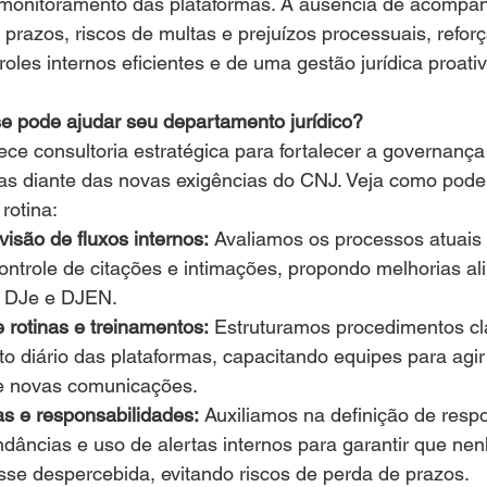
e monitoramento das plataformas. A ausência de acomp
 prazos, riscos de multas e prejuízos processuais, refor
oles internos eficientes e de uma gestão jurídica proativ
pode ajudar seu departamento jurídico?
 consultoria estratégica para fortalecer a governança 
as diante das novas exigências do CNJ. Veja como pode
 rotina:
visão de fluxos internos:
 Avaliamos os processos atuais
ontrole de citações e intimações, propondo melhorias al
o DJe e DJEN.
 rotinas e treinamentos:
 Estruturamos procedimentos cl
diário das plataformas, capacitando equipes para agir 
e novas comunicações.
as e responsabilidades:
 Auxiliamos na definição de resp
ndâncias e uso de alertas internos para garantir que ne
sse despercebida, evitando riscos de perda de prazos.